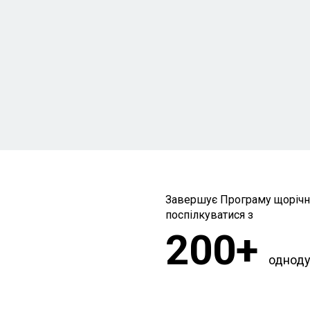
винагород
організація зовнішньої оцінки діяльності
наглядових рад
Завершує Програму щорічна
поспілкуватися з
200+
однод