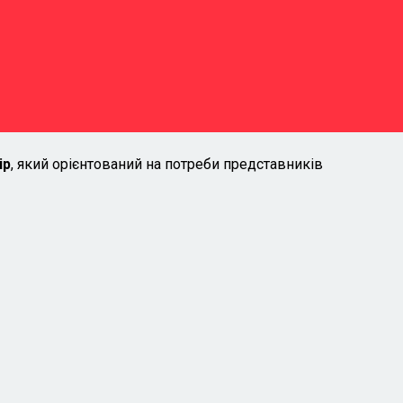
онлайн або у змішаному
форматі
ння
ір
, який орієнтований на потреби представників
Модуль для
приватного бізнесу
особливості роботи рад у малому та
середньому бізнесі
врегулювання відносин між акціонерами за
допомогою корпоративних договорів