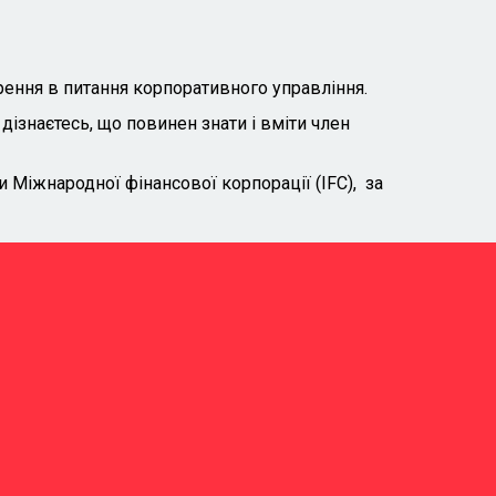
рення в питання корпоративного управління.
дізнаєтесь, що повинен знати і вміти член
Міжнародної фінансової корпорації (IFC), за
3
В
ФOРМАТИ
Можливість участі офлайн,