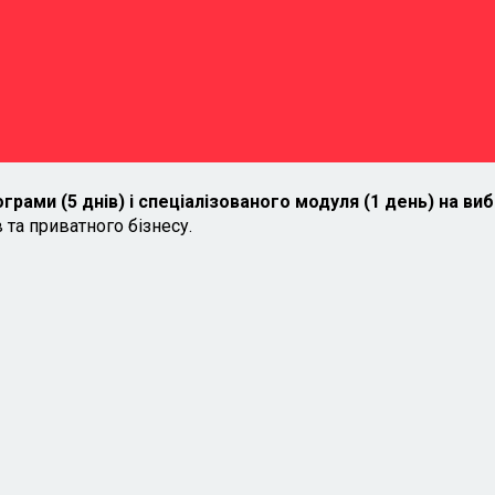
колег та однодумців
директорів, визнані
експерти в сфері
корпоративного управлі
з чотирьох країн
грами (5 днів) і спеціалізованого модуля (1 день) на виб
 та приватного бізнесу.
Модуль для
держпідприємств
я
антикорупційний комплаєнс в роботі Рад
впровадження політики державної власності
робота з листами очікувань та політиками