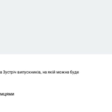
питання залучення фінансування
практичні кейси розвитку рад у приватних
компаніях
 Зустріч випускників, на якій можна буде
умцями