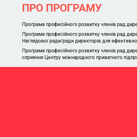
ПРО ПРОГРАМУ
Програма професійного розвитку членів рад дире
Програма професійного розвитку членів рад дирек
Наглядової ради/ради директорів для ефективног
Програма професійного розвитку членів рад дире
сприяння Центру міжнародного приватного підприє
2
МОДУЛІ
Розгляд теорії, розбір
Hig