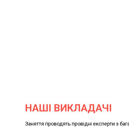
А також представники середнього та 
НАШІ ВИКЛАДАЧІ
Заняття проводять провідні експерти з баг