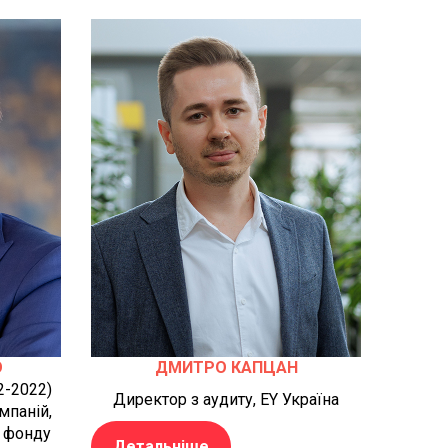
О
ДМИТРО КАПЦАН
2-2022)
Директор з аудиту, EY Україна
мпаній,
 фонду
Детальніше