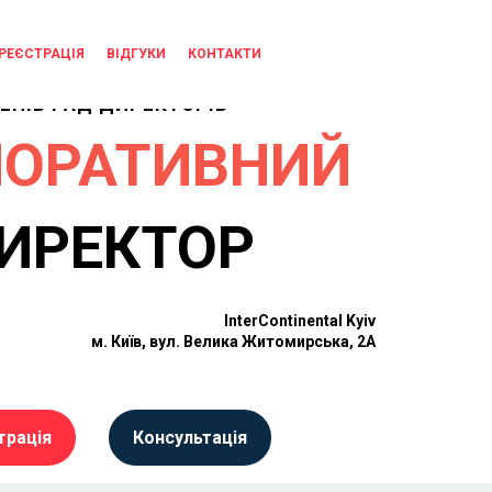
РЕЄСТРАЦІЯ
ВІДГУКИ
КОНТАКТИ
ПРОГРАМА
ОФЕСІЙНОГО РОЗВИТКУ
ЕНІВ РАД ДИРЕКТОРІВ
ПОРАТИВНИЙ
ИРЕКТОР
InterContinental Kyiv
м. Київ, вул. Велика Житомирська, 2A
трація
Консультація