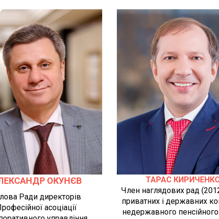
ТАРАС КИРИЧЕНК
ЛЕКСАНДР ОКУНЄВ
Член наглядових рад (201
лова Ради директорів
приватних і державних ко
рофесійної асоціації
недержавного пенсійного
поративного управління