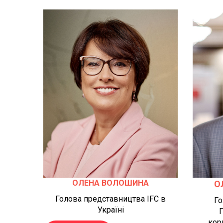
ОЛЕНА ВОЛОШИНА
О
Голова представництва IFC в
Го
Україні
П
кор