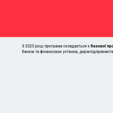
інтерактивних кейсів та
завдань під керівництвом
менторів та спікерів
програми
З 2025 році програма складається з
базової про
банків та фінансових установ, держпідприємств
Модуль для банків і
фінансових установ
корпоративне управління в банках: взаємоді
з регулятором
Рада і комплаєнс у банках