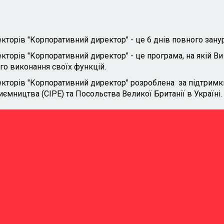
кторів "Корпоративний директор" - це 6 днів повного зану
торів "Корпоративний директор" - це програма, на якій Ви 
о виконання своїх функцій.
кторів "Корпоративний директор" розроблена за підтримки 
мництва (CIPE) та Посольства Великої Британії в Україні.
6
26
ДНІВ
СПІКЕРІ
h-level нетворкінг в колі
Чинні члени рад